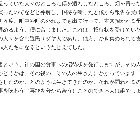
送っていた人々のところに僕を遣わしたところ、畑を買っ
買ったのでなどと弁解し、招待を断ったと僕から報告を受
再々度、町中や町の外れまでも出て行って、本来招かれる
埋めるよう、僕に命じました。これは、招待状を受けてい
の人々を含む選民ユダヤ人であり、他方、かき集められて
罪人たちになるというたとえでした。
という、神の国の食事への招待状を発行しますが、その
かどうかは、その後の、その人の生き方にかかっています
をしたのか、どのように生きてきたのか、それが問われる
事を味わう（喜びを分かち合う）ことのできる人は誰でし