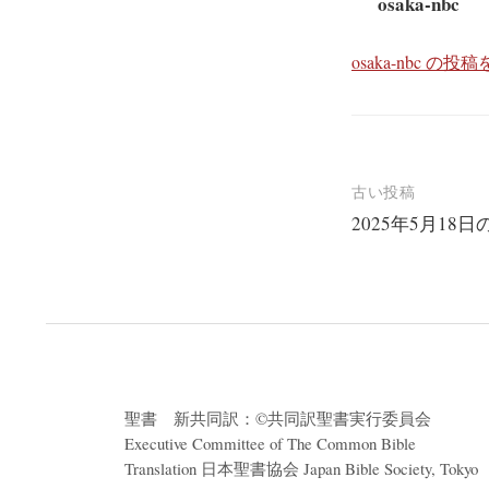
osaka-nbc
osaka-nbc の
投
古い投稿
2025年5月18
稿
ナ
ビ
ゲ
ー
シ
聖書 新共同訳：©共同訳聖書実行委員会
ョ
Executive Committee of The Common Bible
Translation 日本聖書協会 Japan Bible Society, Tokyo
ン