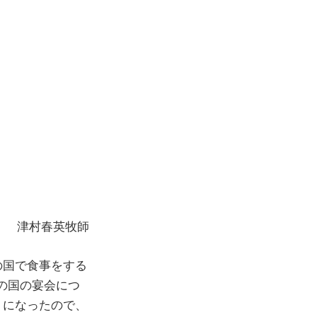
ら
津村春英牧師
の国で食事をする
神の国の宴会につ
）になったので、