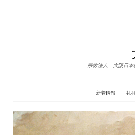
コ
ン
テ
ン
ツ
へ
ス
キ
宗教法人 大阪日本
ッ
プ
新着情報
礼