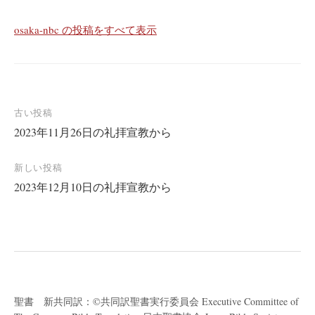
osaka-nbc の投稿をすべて表示
投
古い投稿
2023年11月26日の礼拝宣教から
稿
ナ
新しい投稿
ビ
2023年12月10日の礼拝宣教から
ゲ
ー
シ
ョ
ン
聖書 新共同訳：©共同訳聖書実行委員会 Executive Committee of