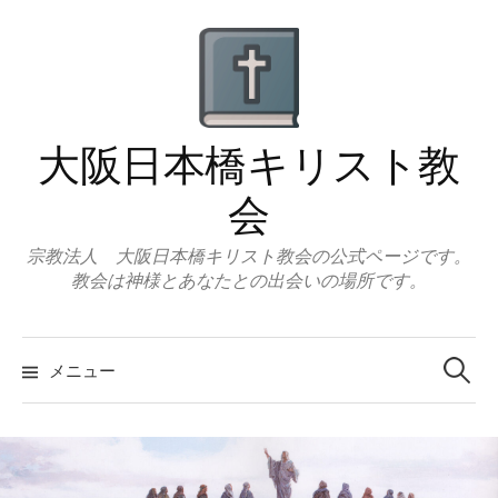
コ
ン
テ
ン
ツ
大阪日本橋キリスト教
へ
ス
会
キ
ッ
宗教法人 大阪日本橋キリスト教会の公式ページです。
教会は神様とあなたとの出会いの場所です。
プ
検
索:
メニュー