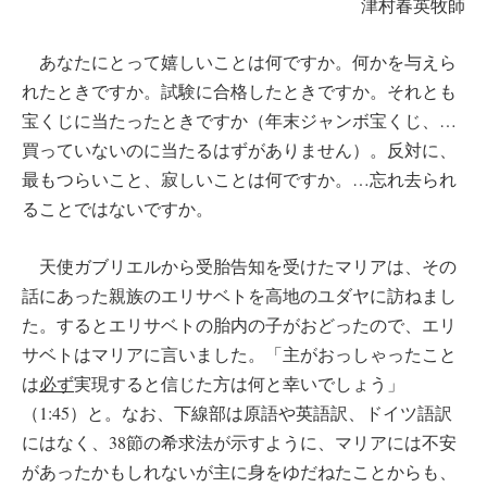
津村春英牧師
あなたにとって嬉しいことは何ですか。何かを与えら
れたときですか。試験に合格したときですか。それとも
宝くじに当たったときですか（年末ジャンボ宝くじ、…
買っていないのに当たるはずがありません）。反対に、
最もつらいこと、寂しいことは何ですか。…忘れ去られ
ることではないですか。
天使ガブリエルから受胎告知を受けたマリアは、その
話にあった親族のエリサベトを高地のユダヤに訪ねまし
た。するとエリサベトの胎内の子がおどったので、エリ
サベトはマリアに言いました。「主がおっしゃったこと
は
必ず
実現すると信じた方は何と幸いでしょう」
（1:45）と。なお、下線部は原語や英語訳、ドイツ語訳
にはなく、38節の希求法が示すように、マリアには不安
があったかもしれないが主に身をゆだねたことからも、