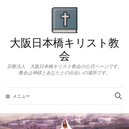
コ
ン
テ
ン
ツ
大阪日本橋キリスト教
へ
ス
会
キ
ッ
宗教法人 大阪日本橋キリスト教会の公式ページです。
教会は神様とあなたとの出会いの場所です。
プ
検
索:
メニュー