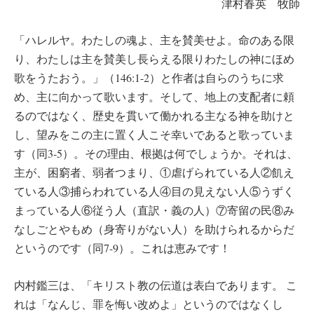
津村春英 牧師
「ハレルヤ。わたしの魂よ、主を賛美せよ。命のある限
り、わたしは主を賛美し長らえる限りわたしの神にほめ
歌をうたおう。」（146:1-2）と作者は自らのうちに求
め、主に向かって歌います。そして、地上の支配者に頼
るのではなく、歴史を貫いて働かれる主なる神を助けと
し、望みをこの主に置く人こそ幸いであると歌っていま
す（同3-5）。その理由、根拠は何でしょうか。それは、
主が、困窮者、弱者つまり、①虐げられている人②飢え
ている人③捕らわれている人④目の見えない人⑤うずく
まっている人⑥従う人（直訳・義の人）⑦寄留の民⑧み
なしごとやもめ（身寄りがない人）を助けられるからだ
というのです（同7-9）。これは恵みです！
内村鑑三は、「キリスト教の伝道は表白であります。 こ
れは「なんじ、罪を悔い改めよ」というのではなくし