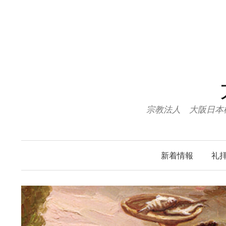
コ
ン
テ
ン
ツ
へ
ス
キ
宗教法人 大阪日本
ッ
プ
新着情報
礼