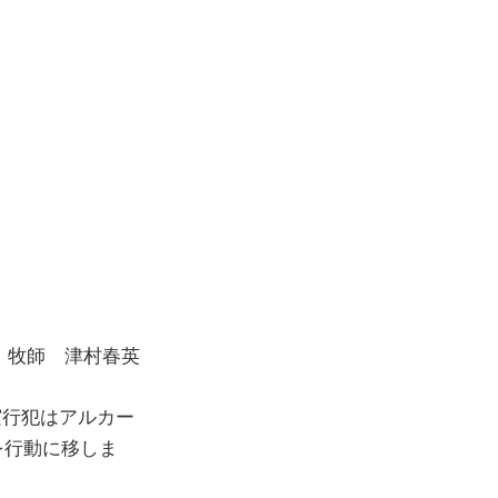
ら
牧師 津村春英
実行犯はアルカー
を行動に移しま