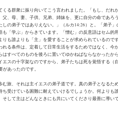
てくる群衆に振り向いてこう言われました。「もし、だれ
、父、母、妻、子供、兄弟、姉妹を、更に自分の命であろ
たしの弟子ではありえない。」（ルカ14:26）と。「弟子
語も「学ぶ」からきています。「憎む」の反意語はセム的
よりも誰よりも「主」を愛することが求められているので
われる条件は、定着して日常生活をするためではなく、今
らはすべてのものを後ろに置いてゆかねばならなかったか
イエスの十字架なのですから、弟子たちは死を覚悟する（
必要があったのです。
歩む旅、それは主イエスの弟子道です。真の弟子となるた
待ち受けている困難に耐えていけるでしょうか。何よりも
、そして主はどんなときにも共にいてくださり最善に導い