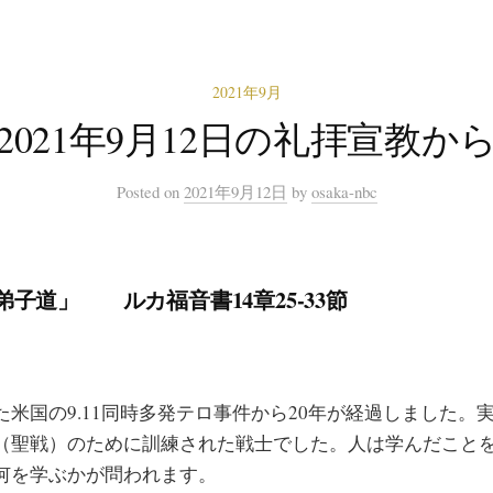
2021年9月
2021年9月12日の礼拝宣教か
Posted
on
2021年9月12日
by
osaka-nbc
弟子道」
ルカ福音書14章25-33節
た米国の9.11同時多発テロ事件から20年が経過しました。
（聖戦）のために訓練された戦士でした。人は学んだこと
何を学ぶかが問われます。