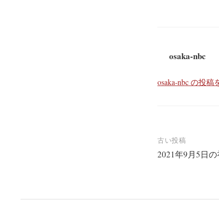
osaka-nbc
osaka-nbc の
投
古い投稿
2021年9月5日
稿
ナ
ビ
ゲ