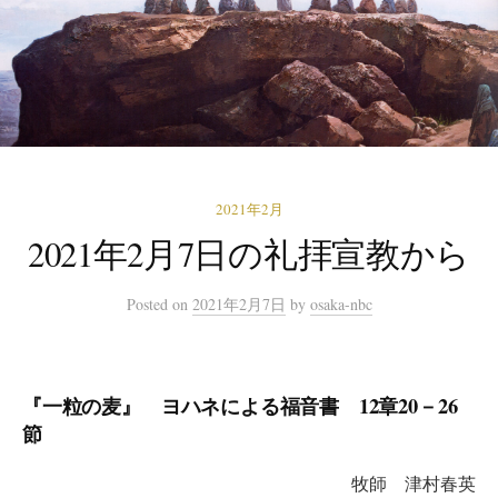
2021年2月
2021年2月7日の礼拝宣教から
Posted
on
2021年2月7日
by
osaka-nbc
『一粒の麦』 ヨハネによる福音書 12章20－26
節
牧師 津村春英