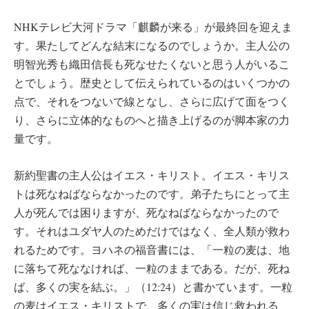
NHKテレビ大河ドラマ「麒麟が来る」が最終回を迎えま
す。果たしてどんな結末になるのでしょうか。主人公の
明智光秀も織田信長も死なせたくないと思う人がいるこ
とでしょう。歴史として伝えられているのはいくつかの
点で、それをつないで線となし、さらに広げて面をつく
り、さらに立体的なものへと描き上げるのが脚本家の力
量です。
新約聖書の主人公はイエス・キリスト。イエス・キリス
トは死なねばならなかったのです。弟子たちにとって主
人が死んでは困りますが、死なねばならなかったので
す。それはユダヤ人のためだけではなく、全人類が救わ
れるためです。ヨハネの福音書には、「一粒の麦は、地
に落ちて死ななければ、一粒のままである。だが、死ね
ば、多くの実を結ぶ。」（12:24）と書かています。一粒
の麦はイエス・キリストで、多くの実は信じ救われる