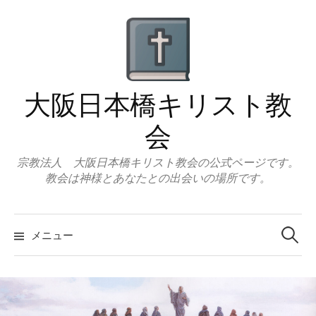
コ
ン
テ
ン
ツ
大阪日本橋キリスト教
へ
ス
会
キ
ッ
宗教法人 大阪日本橋キリスト教会の公式ページです。
教会は神様とあなたとの出会いの場所です。
プ
検
索:
メニュー