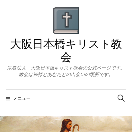
コ
ン
テ
ン
ツ
大阪日本橋キリスト教
へ
ス
会
キ
ッ
宗教法人 大阪日本橋キリスト教会の公式ページです。
教会は神様とあなたとの出会いの場所です。
プ
検
索:
メニュー