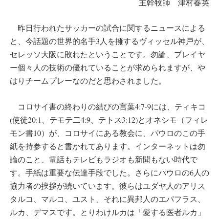
主幹牧師 津村春英
昨日行われたサッカーの試合に関するニュースによる
と、今話題の世界的名手3人を擁するヴィッセル神戸が、
セレッソ大阪に敗れたということです。勿論、プレイヤ
ー個々人の技術の優れていることが求められますが、や
はりチームプレーなのだと思わされました。
コロサイ書の終わりの結びの言葉4:7-9には、ティキコ
(使徒20:1、テモテ二4:9、テトス3:12)とオネシモ（フィレ
モン書10）が、コロサイにある教会に、パウロのこの手
紙を持参すると書かれてあります。インターネットは勿
論のこと、電話もテレビもラジオも新聞もない時代で
す。手紙は重要な伝達手段でした。さらにパウロの6人の
協力者の挨拶が続いています。彼らはユダヤ人のアリス
タルコ、マルコ、ユスト、それに異邦人のエパフラス、
ルカ、デマスです。とりわけルカは「愛する医者ルカ」