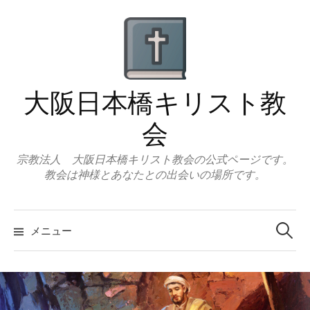
コ
ン
テ
ン
ツ
大阪日本橋キリスト教
へ
ス
会
キ
ッ
宗教法人 大阪日本橋キリスト教会の公式ページです。
教会は神様とあなたとの出会いの場所です。
プ
検
索:
メニュー