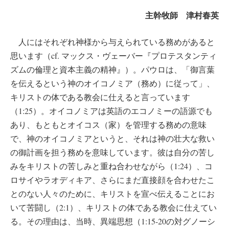
主幹牧師 津村春英
人にはそれぞれ神様から与えられている務めがあると
思います（cf. マックス・ヴェーバー『プロテスタンティ
ズムの倫理と資本主義の精神』）。パウロは、「御言葉
を伝えるという神のオイコノミア（務め）に従って」、
キリストの体である教会に仕えると言っています
（1:25）。オイコノミアは英語のエコノミーの語源でも
あり、もともとオイコス（家）を管理する務めの意味
で、神のオイコノミアというと、それは神の壮大な救い
の御計画を担う務めを意味しています。彼は自分の苦し
みをキリストの苦しみと重ね合わせながら（1:24）、コ
ロサイやラオディキア、さらにまだ直接顔を合わせたこ
とのない人々のために、キリストを宣べ伝えることにお
いて苦闘し（2:1）、キリストの体である教会に仕えてい
る。その理由は、当時、異端思想（1:15-20の対グノーシ