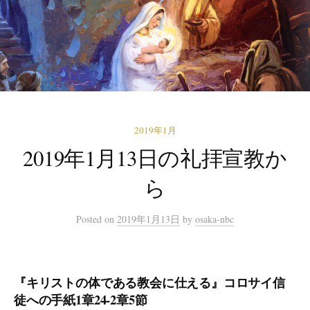
2019年1月
2019年1月13日の礼拝宣教か
ら
Posted
on
2019年1月13日
by
osaka-nbc
『キリストの体である教会に仕える』コロサイ信
徒への手紙1章24-2章5節