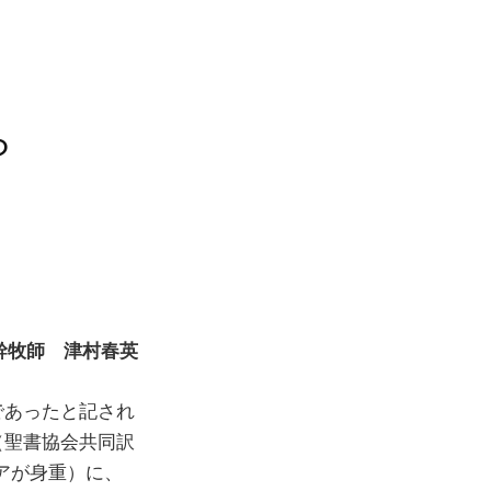
ら
幹牧師 津村春英
であったと記され
（聖書協会共同訳
アが身重）に、