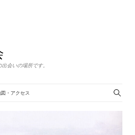
会
の出会いの場所です。
検
索:
地図・アクセス