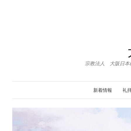
コ
ン
テ
ン
ツ
へ
ス
キ
宗教法人 大阪日本
ッ
プ
新着情報
礼