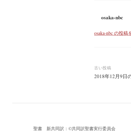
osaka-nbc
osaka-nbc の
投
古い投稿
2018年12月9
稿
ナ
ビ
ゲ
ー
シ
聖書 新共同訳：©共同訳聖書実行委員会