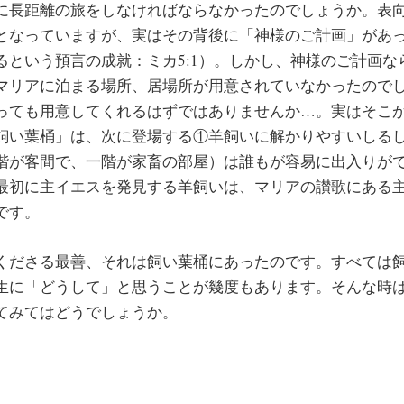
に長距離の旅をしなければならなかったのでしょうか。表
となっていますが、実はその背後に「神様のご計画」があ
るという預言の成就：ミカ5:1）。しかし、神様のご計画な
マリアに泊まる場所、居場所が用意されていなかったので
っても用意してくれるはずではありませんか…。実はそこ
飼い葉桶」は、次に登場する①羊飼いに解かりやすいしる
階が客間で、一階が家畜の部屋）は誰もが容易に出入りが
最初に主イエスを発見する羊飼いは、マリアの讃歌にある
です。
ださる最善、それは飼い葉桶にあったのです。すべては
生に「どうして」と思うことが幾度もあります。そんな時
てみてはどうでしょうか。