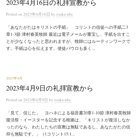
2023年4月16日の礼拝宣教から
Posted
on
2023年4月16日
by
osaka-nbc
「あなたがたはキリストの手紙」 コリントの信徒への手紙二3
章1-3節 津村春英牧師 最近は電子メールが重宝し、手紙を出すこ
とが少なくなったと思われますが、牧師にはルーティンワークで
す。手紙は心を伝えます。使徒パウロも多く...
2023年4月
2023年4月9日の礼拝宣教から
Posted
on
2023年4月9日
by
osaka-nbc
「見て、信じた」 ヨハネによる福音書20章1-10節 津村春英牧師
復活祭・イースターを記念する根拠は、「キリストが復活しなか
ったのなら、わたしたちの宣教は無駄であるし、あなたがたの信
仰も無駄です。」（1コリント15:1...