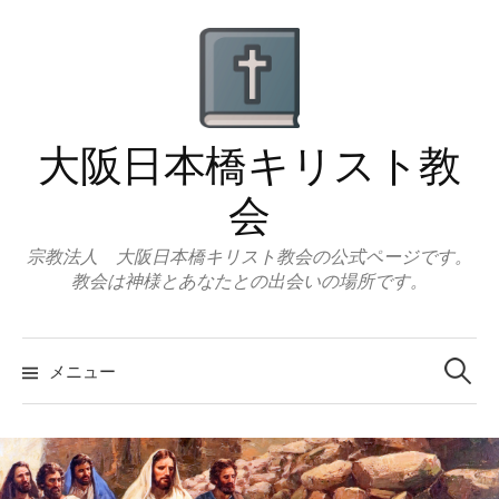
コ
ン
テ
ン
ツ
大阪日本橋キリスト教
へ
ス
会
キ
ッ
宗教法人 大阪日本橋キリスト教会の公式ページです。
教会は神様とあなたとの出会いの場所です。
プ
検
索:
メニュー