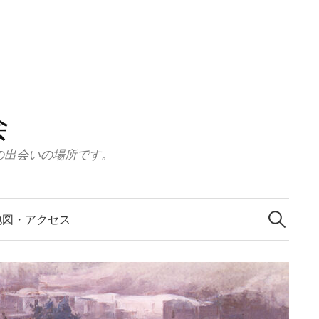
会
の出会いの場所です。
検
索:
地図・アクセス