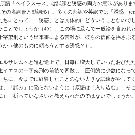
の原語「ペイラスモス」は試練と誘惑の両方の意味があります（
惑はその名詞形と動詞形）。多くの邦訳や英訳では「誘惑」tempt
たちにとって、「誘惑」とは具体的にどういうことなので
たことでしょうか（45）。この場に及んで一般論を言われ
十字架刑という出来事による苦難が、彼らの信仰を揺さぶ
うか（他のものに頼ろうとする誘惑？）。
ルサレムへと進む途上で、日毎に増大していったおびた
主イエスの十字架刑の前後で四散し、圧倒的に少数になっ
たちに、今までに経験したことのない大きな試練がやって
は、「試み」に陥らないように（原語は「入り込む」、そ
に）、祈っていなさいと教えられたのではないでしょうか
。