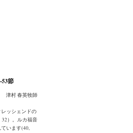
ら
53節
津村 春英牧師
クレッシェンドの
：32）。ルカ福音
います(40,