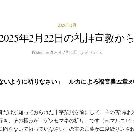
2026年2月
2025年2月22日の礼拝宣教か
Posted
on
2026年2月22日
by
osaka-nbc
いように祈りなさい」 ルカによる福音書22章39-
だけが知っておられた十字架刑を前にして、主の苦悩は
き、その極みが「ゲツセマネの祈り」です（cf.マルコ14
に陥らないで祈っていなさい」の主の言葉が二度繰り返されて