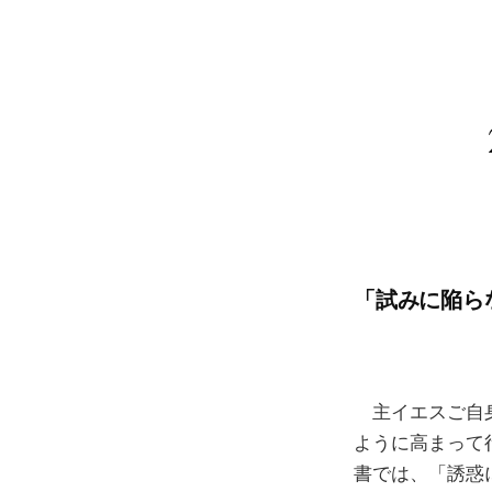
「試みに陥らな
主イエスご自身
ように高まって行
書では、「誘惑