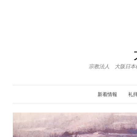
コ
ン
テ
ン
ツ
へ
ス
キ
宗教法人 大阪日本
ッ
プ
新着情報
礼