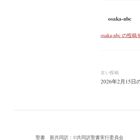
osaka-nbc
osaka-nbc の
投
古い投稿
2026年2月15
稿
ナ
ビ
ゲ
ー
シ
聖書 新共同訳：©共同訳聖書実行委員会