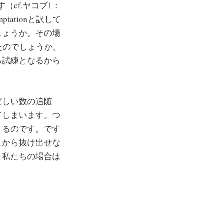
cf.ヤコブ1：
ationと訳して
しょうか。その場
たのでしょうか。
る試練となるから
だしい数の追随
てしまいます。つ
くるのです。です
こから抜け出せな
。私たちの場合は