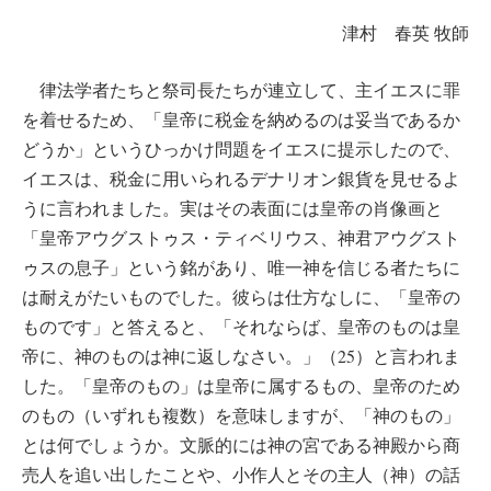
津村 春英 牧師
律法学者たちと祭司長たちが連立して、主イエスに罪
を着せるため、「皇帝に税金を納めるのは妥当であるか
どうか」というひっかけ問題をイエスに提示したので、
イエスは、税金に用いられるデナリオン銀貨を見せるよ
うに言われました。実はその表面には皇帝の肖像画と
「皇帝アウグストゥス・ティベリウス、神君アウグスト
ゥスの息子」という銘があり、唯一神を信じる者たちに
は耐えがたいものでした。彼らは仕方なしに、「皇帝の
ものです」と答えると、「それならば、皇帝のものは皇
帝に、神のものは神に返しなさい。」（25）と言われま
した。「皇帝のもの」は皇帝に属するもの、皇帝のため
のもの（いずれも複数）を意味しますが、「神のもの」
とは何でしょうか。文脈的には神の宮である神殿から商
売人を追い出したことや、小作人とその主人（神）の話