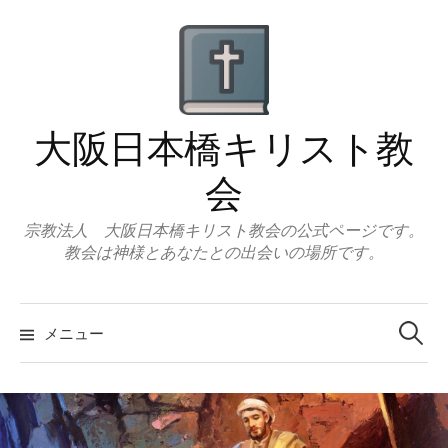
コ
ン
テ
ン
ツ
大阪日本橋キリスト教
へ
ス
会
キ
ッ
宗教法人 大阪日本橋キリスト教会の公式ページです。
教会は神様とあなたとの出会いの場所です。
プ
検
索:
メニュー