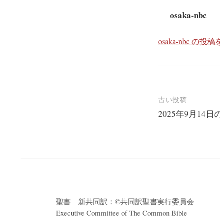
osaka-nbc
osaka-nbc の
投
古い投稿
2025年9月14
稿
ナ
ビ
ゲ
ー
シ
聖書 新共同訳：©共同訳聖書実行委員会
ョ
Executive Committee of The Common Bible