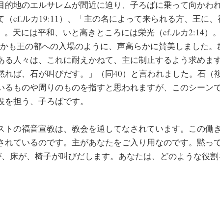
的地のエルサレムが間近に迫り、子ろばに乗って向かわ
（cf.ルカ19:11）、「主の名によって来られる方、王に
26）。天には平和、いと高きところには栄光（cf.ルカ2:14）
、あたかも王の都への入場のように、声高らかに賛美しました
ある人々は、これに耐えかねて、主に制止するよう求めま
黙れば、石が叫びだす。」（同40）と言われました。石（
いるものや周りのものを指すと思われますが、このシーン
役を担う、子ろばです。
トの福音宣教は、教会を通してなされています。この働
されているのです。主があなたをご入り用なのです。黙っ
堂が、床が、椅子が叫びだします。あなたは、どのような役