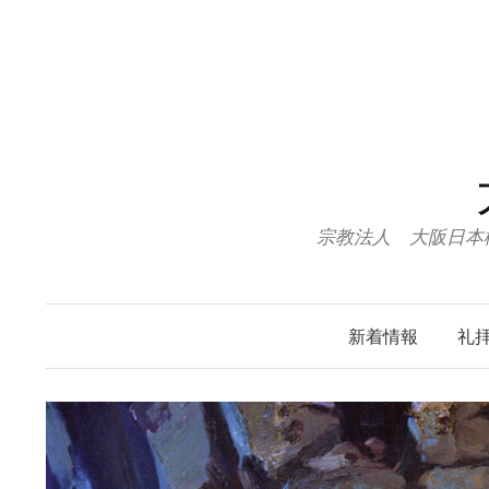
コ
ン
テ
ン
ツ
へ
ス
キ
宗教法人 大阪日本
ッ
プ
新着情報
礼