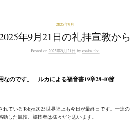
2025年9月
2025年9月21日の礼拝宣教か
Posted
on
2025年9月21日
by
osaka-nbc
なのです」 ルカによる福音書19章28-40節
れているTokyo2025世界陸上も今日が最終日です。一連
感動した競技、競技者は様々だと思います。