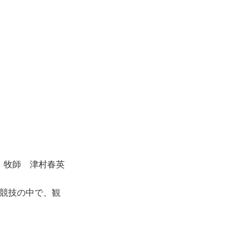
ら
牧師 津村春英
の競技の中で、観