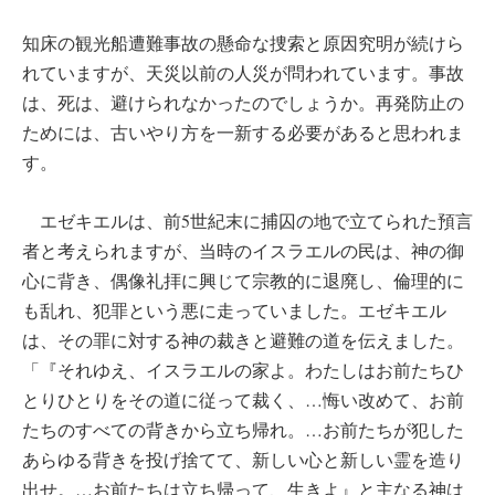
知床の観光船遭難事故の懸命な捜索と原因究明が続けら
れていますが、天災以前の人災が問われています。事故
は、死は、避けられなかったのでしょうか。再発防止の
ためには、古いやり方を一新する必要があると思われま
す。
エゼキエルは、前5世紀末に捕囚の地で立てられた預言
者と考えられますが、当時のイスラエルの民は、神の御
心に背き、偶像礼拝に興じて宗教的に退廃し、倫理的に
も乱れ、犯罪という悪に走っていました。エゼキエル
は、その罪に対する神の裁きと避難の道を伝えました。
「『それゆえ、イスラエルの家よ。わたしはお前たちひ
とりひとりをその道に従って裁く、…悔い改めて、お前
たちのすべての背きから立ち帰れ。…お前たちが犯した
あらゆる背きを投げ捨てて、新しい心と新しい霊を造り
出せ。…お前たちは立ち帰って、生きよ』と主なる神は