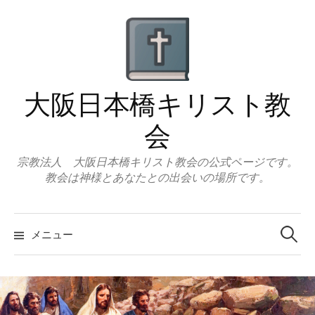
コ
ン
テ
ン
ツ
大阪日本橋キリスト教
へ
ス
会
キ
ッ
宗教法人 大阪日本橋キリスト教会の公式ページです。
教会は神様とあなたとの出会いの場所です。
プ
検
索:
メニュー