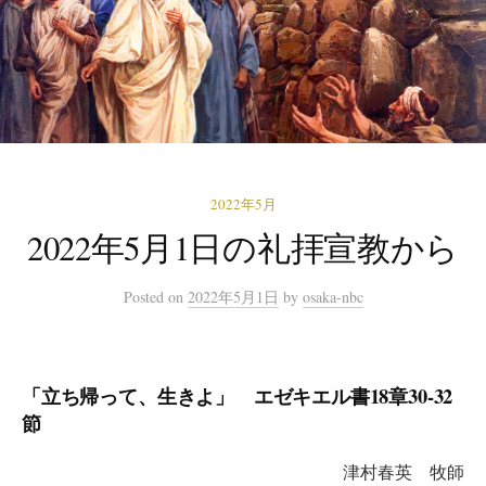
2022年5月
2022年5月1日の礼拝宣教から
Posted
on
2022年5月1日
by
osaka-nbc
「立ち帰って、生きよ」
エゼキエル書18章30-32
節
津村春英 牧師