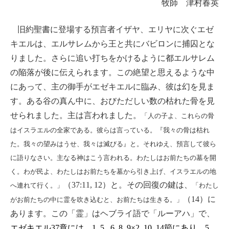
牧師 津村春英
旧約聖書に登場する預言者イザヤ、エリヤに次ぐエゼ
キエルは、エルサレムから王と共にバビロンに捕囚とな
りました。さらに追い打ちをかけるように都エルサレム
の陥落が後に伝えられます。この絶望と思えるような中
にあって、主の御手がエゼキエルに臨み、彼は幻を見ま
す。ある谷の真ん中に、おびただしい数の枯れた骨を見
せられました。主は言われました。
「人の子よ、これらの骨
はイスラエルの全家である。彼らは言っている。『我々の骨は枯れ
た。我々の望みはうせ、我々は滅びる』と。それゆえ、預言して彼ら
に語りなさい。主なる神はこう言われる。わたしはお前たちの墓を開
く。わが民よ、わたしはお前たちを墓から引き上げ、イスラエルの地
（
37:11, 12
）と。その回復の鍵は、
へ連れて行く。」
「わたし
（
14
）に
がお前たちの中に霊を吹き込むと、お前たちは生きる。」
あります。この「霊」はヘブライ語で「ルーアハ」で、
エゼキエル
37
章には、
1, 5 , 6, 8, 9×2, 10, 14
節にあり、
5,