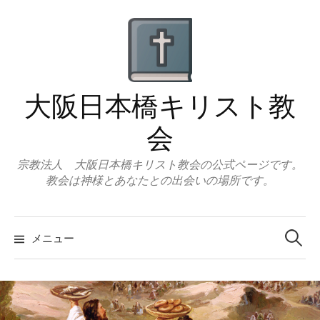
コ
ン
テ
ン
ツ
大阪日本橋キリスト教
へ
ス
会
キ
ッ
宗教法人 大阪日本橋キリスト教会の公式ページです。
教会は神様とあなたとの出会いの場所です。
プ
検
索:
メニュー