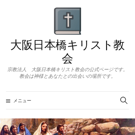
コ
ン
テ
ン
ツ
大阪日本橋キリスト教
へ
ス
会
キ
ッ
宗教法人 大阪日本橋キリスト教会の公式ページです。
教会は神様とあなたとの出会いの場所です。
プ
検
索:
メニュー