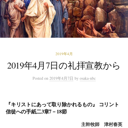
2019年4月
2019年4月7日の礼拝宣教から
Posted
on
2019年4月7日
by
osaka-nbc
『キリストにあって取り除かれるもの』
コリント
信徒への手紙二3章7－18節
主幹牧師 津村春英