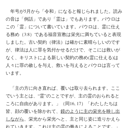
年号が5月から「令和」になると報じられました。読み
の音は「例話」であり「霊は」でもあります。パウロは
この「霊」について書いています。パウロは、霊に仕え
る務め（3:8）である福音宣教は栄光に満ちていると表現
しました。古い契約（律法）は確かに素晴らしいのです
が、律法は人に罪を気付かせるだけで、そこには救いが
なく、キリストによる新しい契約の務め(霊に仕える)は
人々に罪の赦しを与え、救いを与えるとパウロは言って
います。
「主の方に向き直れば、覆いは取り去られます。ここ
でいう主とは、“霊”のことですが、主の霊のおられると
ころに自由があります。」（同16, 17）「わたしたちは
皆、顔の覆いを除かれて、
鏡のように主の栄光を映し出
しながら
、栄光から栄光へと、主と同じ姿に造りかえら
れていきます。これは主の霊の働きによることです。」