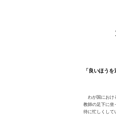
「良いほうを選
わが国における
教師の足下に坐
待に忙しくして