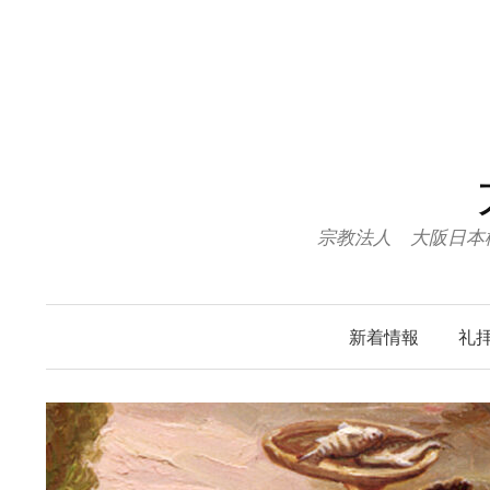
コ
ン
テ
ン
ツ
へ
ス
キ
宗教法人 大阪日本
ッ
プ
新着情報
礼