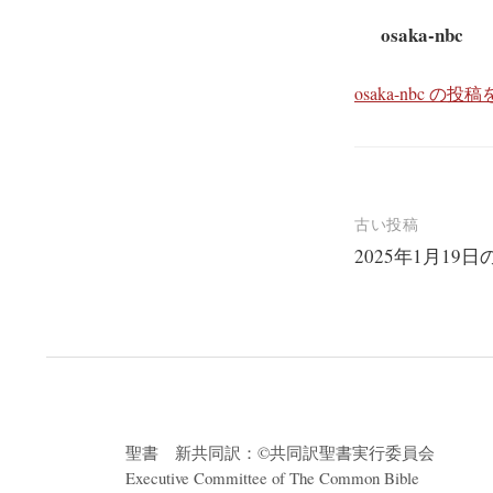
osaka-nbc
osaka-nbc の
投
古い投稿
2025年1
稿
ナ
ビ
ゲ
ー
シ
聖書 新共同訳：©共同訳聖書実行委員会
ョ
Executive Committee of The Common Bible