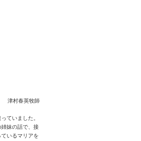
ら
津村春英牧師
違っていました。
の姉妹の話で、接
っているマリアを