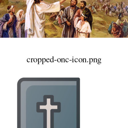
cropped-onc-icon.png