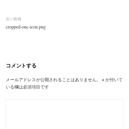
投
古い投稿
cropped-onc-icon.png
稿
ナ
ビ
ゲ
ー
コメントする
シ
ョ
メールアドレスが公開されることはありません。
※
が付いて
いる欄は必須項目です
ン