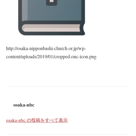
http://osaka-nipponbashi-church.or.jp/wp-
content/uploads/2019/01/cropped-onc-icon.png
osaka-nbc
osaka-nbc の投稿をすべて表示