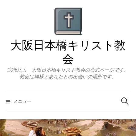
コ
ン
テ
ン
ツ
大阪日本橋キリスト教
へ
ス
会
キ
ッ
宗教法人 大阪日本橋キリスト教会の公式ページです。
教会は神様とあなたとの出会いの場所です。
プ
検
索:
メニュー