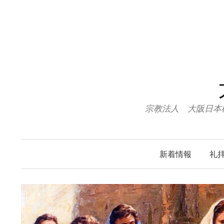
コ
ン
テ
ン
ツ
へ
ス
キ
宗教法人 大阪日本
ッ
プ
新着情報
礼