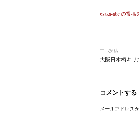
osaka-nbc の
投
古い投稿
大阪日本橋キリ
稿
ナ
ビ
コメントする
ゲ
ー
メールアドレス
シ
ョ
ン