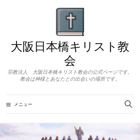
コ
ン
テ
ン
ツ
大阪日本橋キリスト教
へ
ス
会
キ
ッ
宗教法人 大阪日本橋キリスト教会の公式ページです。
教会は神様とあなたとの出会いの場所です。
プ
検
索:
メニュー