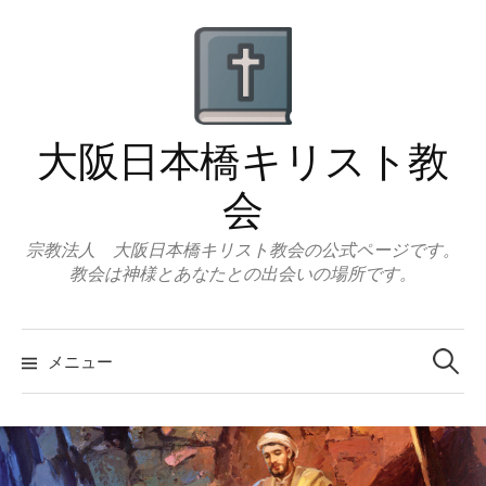
コ
ン
テ
ン
ツ
大阪日本橋キリスト教
へ
ス
会
キ
ッ
宗教法人 大阪日本橋キリスト教会の公式ページです。
教会は神様とあなたとの出会いの場所です。
プ
検
索:
メニュー