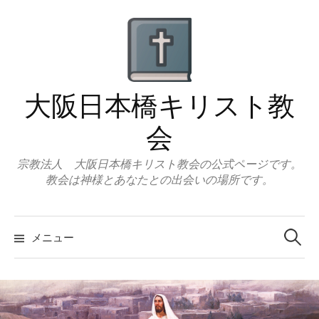
コ
ン
テ
ン
ツ
大阪日本橋キリスト教
へ
ス
会
キ
ッ
宗教法人 大阪日本橋キリスト教会の公式ページです。
教会は神様とあなたとの出会いの場所です。
プ
検
索:
メニュー