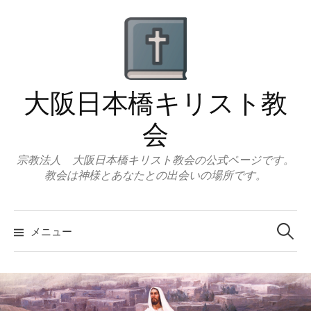
コ
ン
テ
ン
ツ
大阪日本橋キリスト教
へ
ス
会
キ
ッ
宗教法人 大阪日本橋キリスト教会の公式ページです。
教会は神様とあなたとの出会いの場所です。
プ
検
索:
メニュー