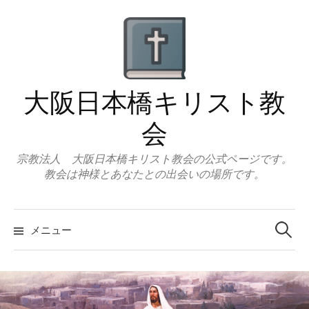
コ
ン
テ
ン
ツ
大阪日本橋キリスト教
へ
ス
会
キ
ッ
宗教法人 大阪日本橋キリスト教会の公式ページです。
教会は神様とあなたとの出会いの場所です。
プ
検
索:
メニュー